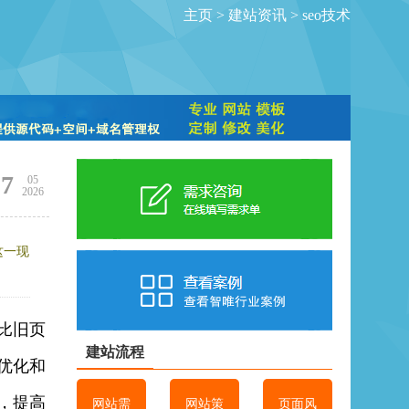
主页
>
建站资讯
>
seo技术
27
05
2026
这一现
比旧页
建站流程
优化和
，提高
网站需
网站策
页面风