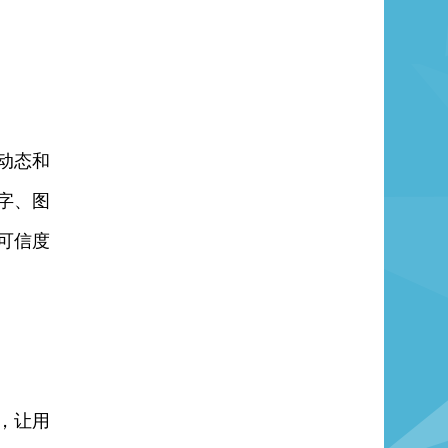
动态和
字、图
可信度
，让用