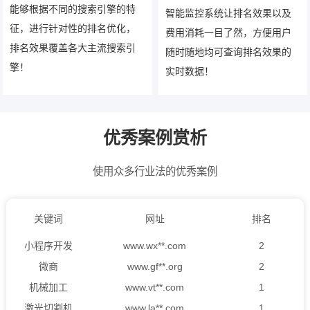
能够根据不同的搜索引擎的特
智能监控系统让排名效果以及
征，进行针对性的排名优化，
费用消耗一目了然，方便用户
排名效果覆盖各大主流搜索引
随时随地均可查询排名效果的
擎！
实时数据！
优秀案例赏析
使用众多行业法的优秀案例
关键词
网址
排名
激光切割机
www.la**.com
1
小程序开发
www.wx**.com
2
微商
www.gf**.org
2
机械加工
www.vt**.com
1
激光切割机
www.la**.com
1