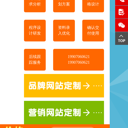
求分析
划方案
格设计
程序设
资料录
确认交
计研发
入优化
付使用
后续跟
19907060621
踪服务
19907060621