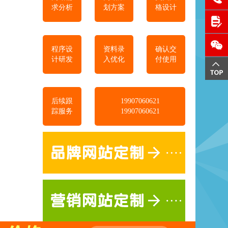
求分析
划方案
格设计
程序设
资料录
确认交
计研发
入优化
付使用
后续跟
19907060621
踪服务
19907060621