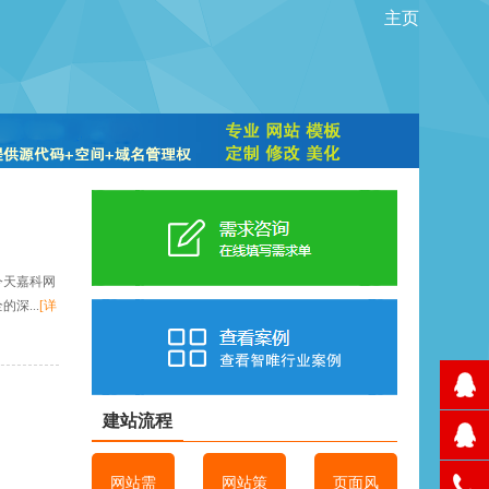
主页
今天嘉科网
深...
[详
建站流程
网站需
网站策
页面风