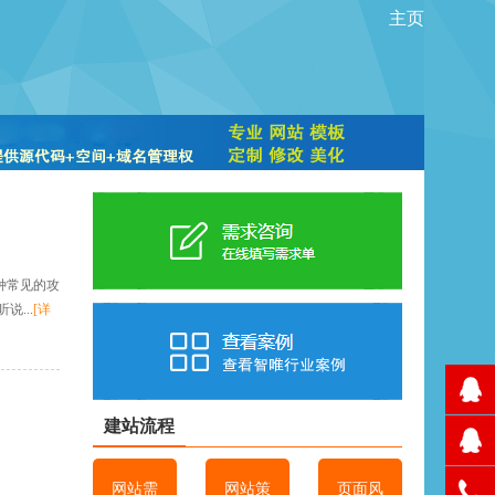
主页
种常见的攻
...
[详
建站流程
网站需
网站策
页面风