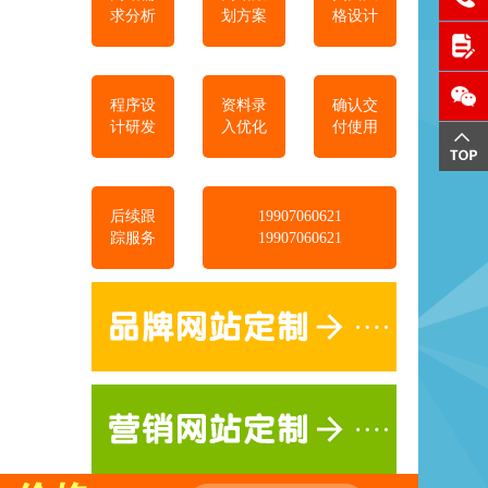
求分析
划方案
格设计
程序设
资料录
确认交
计研发
入优化
付使用
后续跟
19907060621
踪服务
19907060621