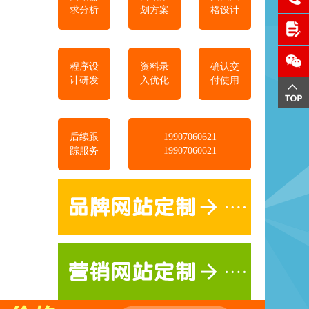
求分析
划方案
格设计
程序设
资料录
确认交
计研发
入优化
付使用
后续跟
19907060621
踪服务
19907060621