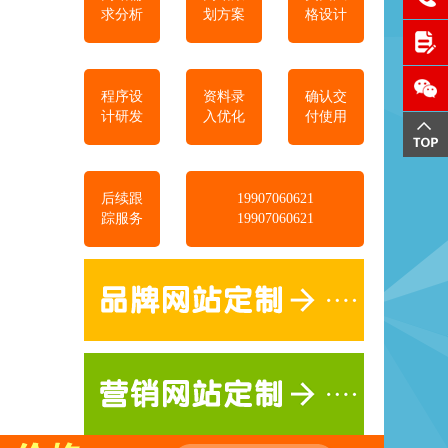
求分析
划方案
格设计
程序设
资料录
确认交
计研发
入优化
付使用
后续跟
19907060621
踪服务
19907060621