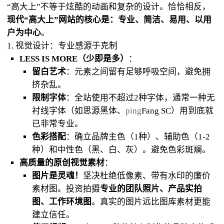
“高大上”不等于炫酷的动画和复杂的设计。恰恰相反，
现代“高大上”网站的核心是：专业、简洁、易用、以用
户为中心
。
1. 视觉设计：专业感源于克制
LESS IS MORE（少即是多）
：
留白艺术
：元素之间留有足够呼吸空间，避免拥
挤杂乱。
限制字体
：全站使用不超过2种字体，通常一种无
衬线字体（如思源黑体、
ping
Fang SC）用到底就
已非常专业。
色彩搭配
：确立品牌主色（1种）、辅助色（1-2
种）和中性色（黑、白、灰）。避免色彩斑斓。
高质量的原创视觉素材
：
图片是灵魂！
坚决杜绝低像素、带有水印的廉价
素材图。投资拍摄
专业的团队照片、产品实拍
图、工作环境图
。真实的图片远比图库素材更能
建立信任。