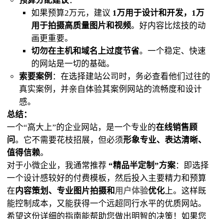
预算分配建议
：
如果预算2万元，建议
1万用于设计和开发，1万
用于拍摄高质量图片和视频
。好内容比炫技的动
画更重要。
切勿在主机和域名上过度节省
。一个稳定、快速
的网站是一切的基础。
索要案例
：在选择建站公司时，务必查看他们过往的
真实案例，并亲自体验其案例网站的流畅度和设计
感。
总结：
一个“高大上”的企业网站，是一个专业的
在线销售顾
问
。它不需要花枝招展，但必须
形象专业、表达清晰、
值得信赖
。
对于小微企业，我通常推荐
“精品半定制”方案
：即选择
一个设计感较好的付费模板，然后投入主要精力和预算
在
内容策划、专业图片拍摄和
用户体验
优化
上。这样既
能控制成本，又能获得一个远超同行水平的优质网站。
希望这份详细的指南能帮助您做出明智的决策！如果您