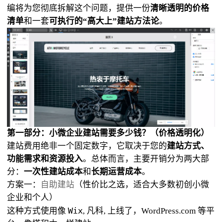
编将为您彻底拆解这个问题，提供一份
清晰透明的价格
清单
和一套
可执行的“高大上”建站方法论
。
第一部分：小微企业建站需要多少钱？（价格透明化）
建站费用绝非一个固定数字，它取决于您的
建站方式、
功能需求和资源投入
。总体而言，主要开销分为两大部
分：
一次性建站成本
和
长期运营成本
。
方案一：
自助建站
（性价比之选，适合大多数初创小微
企业和个人）
Wix
凡科
上线了
这种方式使用像
,
,
，WordPress.com 等平