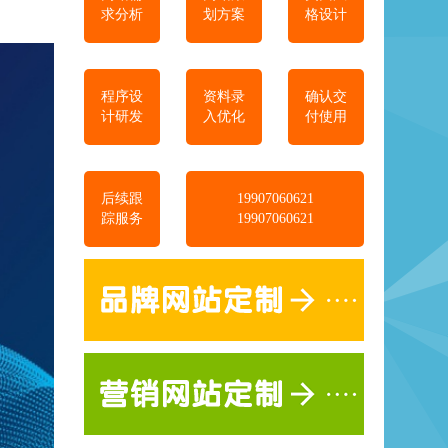
求分析
划方案
格设计
程序设
资料录
确认交
计研发
入优化
付使用
后续跟
19907060621
踪服务
19907060621