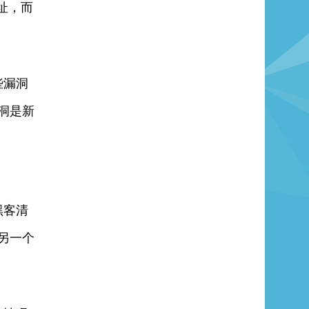
址，而
些漏洞
洞是新
黑客清
另一个