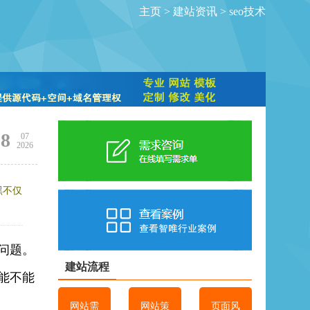
主页
>
建站资讯
>
seo技术
08
07
2026
黑不仅
问题。
建站流程
能不能
网站需
网站策
页面风