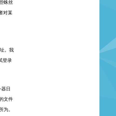
些蛛丝
者对某
地址。我
试登录
。
务器日
的文件
所为。