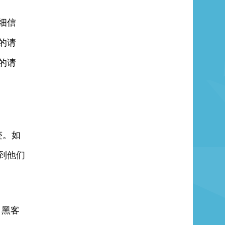
细信
的请
的请
迹。如
到他们
，黑客