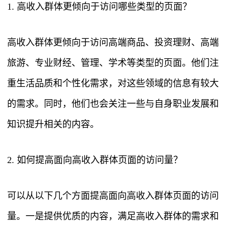
1. 高收入群体更倾向于访问哪些类型的页面？
高收入群体更倾向于访问高端商品、投资理财、高端
旅游、专业财经、管理、学术等类型的页面。他们注
重生活品质和个性化需求，对这些领域的信息有较大
的需求。同时，他们也会关注一些与自身职业发展和
知识提升相关的内容。
2. 如何提高面向高收入群体页面的访问量？
可以从以下几个方面提高面向高收入群体页面的访问
量。一是提供优质的内容，满足高收入群体的需求和