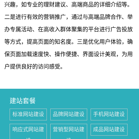
兴趣，如专业的理财建议、高端商品的详细介绍等。
二是进行有效的营销推广，通过与高端品牌合作、举
办专属活动、在高收入群体聚集的平台进行广告投放
等方式，提高页面的知名度。三是优化用户体验，确
保页面加载速度快、操作便捷、界面设计美观，为用
户提供良好的访问感受。
建站套餐
标准网站建设
品牌网站建设
手机网站建设
响应式网站建
营销型网站建
成品网站建设