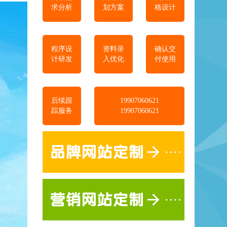
求分析
划方案
格设计
程序设
资料录
确认交
计研发
入优化
付使用
后续跟
19907060621
踪服务
19907060621