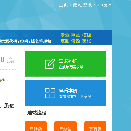
主页
>
建站资讯
>
seo技术
30
05
2026
向少可
。虽然
建站流程
网站需
网站策
页面风