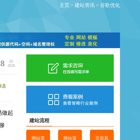
主页
>
建站资讯
>
谷歌优化
08
05
2026
涉及
易做起
建站流程
聊
网站需
网站策
页面风