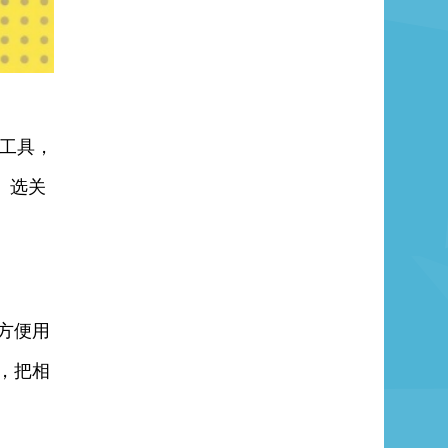
等工具，
。选关
方便用
，把相