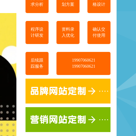
求分析
划方案
格设计
程序设
资料录
确认交
计研发
入优化
付使用
后续跟
19907060621
踪服务
19907060621