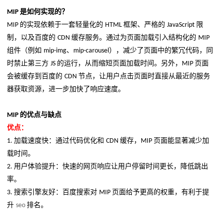
是如何实现的？
MIP
的实现依赖于一套轻量化的
框架、严格的
限
MIP
HTML
JavaScript
制，以及百度的
缓存服务。通过为页面加载引入结构化的
CDN
MIP
组件（例如
、
），减少了页面中的繁冗代码，同
mip-img
mip-carousel
时禁止第三方
的运行，从而缩短页面加载时间。另外，
页面
JS
MIP
会被缓存到百度的
节点，让用户点击页面时直接从最近的服务
CDN
器获取资源，进一步加快了响应速度。
的优点与缺点
MIP
优点：
加载速度快：通过代码优化和
缓存，
页面能显著减少加
1.
CDN
MIP
载时间。
用户体验提升：快速的网页响应让用户停留时间更长，降低跳出
2.
率。
搜索引擎友好：百度搜索对
页面给予更高的权重，有利于提
3.
MIP
升
排名。
seo