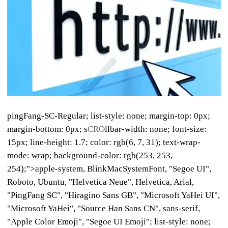
pingFang-SC-Regular; list-style: none; margin-top: 0px;
margin-bottom: 0px; s
CRO
llbar-width: none; font-size:
15px; line-height: 1.7; color: rgb(6, 7, 31); text-wrap-
mode: wrap; background-color: rgb(253, 253,
254);">
apple-system, BlinkMacSystemFont, "Segoe UI",
Roboto, Ubuntu, "Helvetica Neue", Helvetica, Arial,
"PingFang SC", "Hiragino Sans GB", "Microsoft YaHei UI",
"Microsoft YaHei", "Source Han Sans CN", sans-serif,
"Apple Color Emoji", "Segoe UI Emoji"; list-style: none;