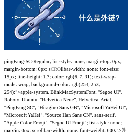
pingFang-SC-Regular; list-style: none; margin-top: 0px;
margin-bottom: 0px; s
CRO
llbar-width: none; font-size:
15px; line-height: 1.7; color: rgb(6, 7, 31); text-wrap-
mode: wrap; background-color: rgb(253, 253,
254);">
apple-system, BlinkMacSystemFont, "Segoe UI",
Roboto, Ubuntu, "Helvetica Neue", Helvetica, Arial,
"PingFang SC", "Hiragino Sans GB", "Microsoft YaHei UI",
"Microsoft YaHei", "Source Han Sans CN", sans-serif,
"Apple Color Emoji", "Segoe UI Emoji"; list-style: none;
margin: 0px; scrollbar-width: none; font-weight: 600;">
外